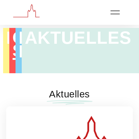
KULTUR
EVE​
AKTUELLES
GE
SCHICH
NTS
TE
Aktuelles