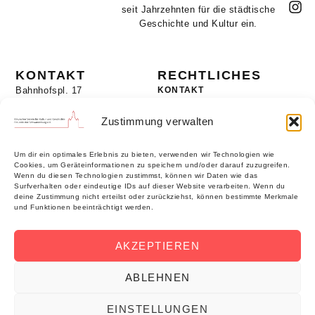
seit Jahrzehnten für die städtische
Geschichte und Kultur ein.
KONTAKT
RECHTLICHES
Bahnhofspl. 17
KONTAKT
47533 Kleve
MITGLIEDERBEREICH
+49 2821 - 980 249
Zustimmung verwalten
DATENSCHUTZ
info@klevischer-verein.de
COOKIE-RICHTLINIE
Um dir ein optimales Erlebnis zu bieten, verwenden wir Technologien wie
IMPRESSUM
Cookies, um Geräteinformationen zu speichern und/oder darauf zuzugreifen.
Wenn du diesen Technologien zustimmst, können wir Daten wie das
Surfverhalten oder eindeutige IDs auf dieser Website verarbeiten. Wenn du
deine Zustimmung nicht erteilst oder zurückziehst, können bestimmte Merkmale
UNTERSTÜTZER
und Funktionen beeinträchtigt werden.
Der Klevische Verein wird unterstützt durch:
AKZEPTIEREN
ABLEHNEN
EINSTELLUNGEN