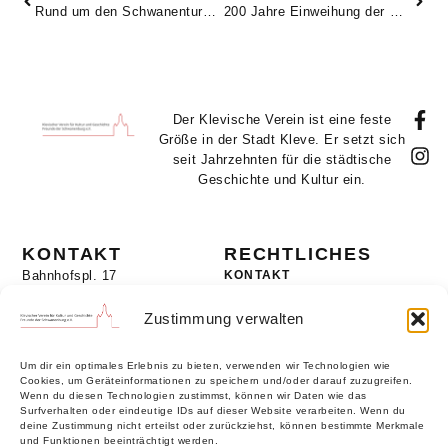
Rund um den Schwanenturm (44/2021)
200 Jahre Einweihung der Klever Synagoge. „Der Tempel ist auf einem der schönsten Punkte der Stadt aufgeführt …“
Der Klevische Verein ist eine feste
Größe in der Stadt Kleve. Er setzt sich
seit Jahrzehnten für die städtische
Geschichte und Kultur ein.
KONTAKT
RECHTLICHES
Bahnhofspl. 17
KONTAKT
47533 Kleve
MITGLIEDERBEREICH
+49 2821 - 980 249
Zustimmung verwalten
DATENSCHUTZ
info@klevischer-verein.de
COOKIE-RICHTLINIE
Um dir ein optimales Erlebnis zu bieten, verwenden wir Technologien wie
IMPRESSUM
Cookies, um Geräteinformationen zu speichern und/oder darauf zuzugreifen.
Wenn du diesen Technologien zustimmst, können wir Daten wie das
Surfverhalten oder eindeutige IDs auf dieser Website verarbeiten. Wenn du
deine Zustimmung nicht erteilst oder zurückziehst, können bestimmte Merkmale
UNTERSTÜTZER
und Funktionen beeinträchtigt werden.